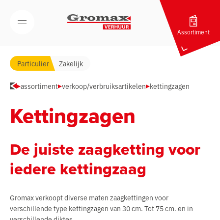
Navigatie overslaan
Open/Sluit mobiel menu
Assortiment
Particulier
Zakelijk
assortiment
verkoop/verbruiksartikelen
kettingzagen
Kettingzagen
De juiste zaagketting voor
iedere kettingzaag
Gromax verkoopt diverse maten zaagkettingen voor
verschillende type kettingzagen van 30 cm. Tot 75 cm. en in
verschillende diktes.