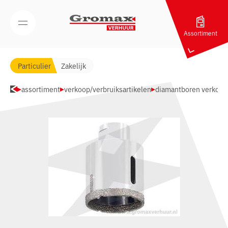
Navigatie overslaan
Open/Sluit mobiel menu
Assortiment
Particulier
Zakelijk
assortiment
verkoop/verbruiksartikelen
diamantboren verkoop