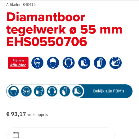
Artikelnr: 840415
Diamantboor
tegelwerk ø 55 mm
EHS0550706
€ 93,17
verkoopprijs