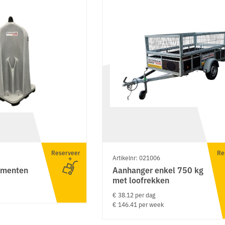
Reserveer
Re
Artikelnr: 021006
ementen
Aanhanger enkel 750 kg
met loofrekken
€ 38.12 per dag
€ 146.41 per week