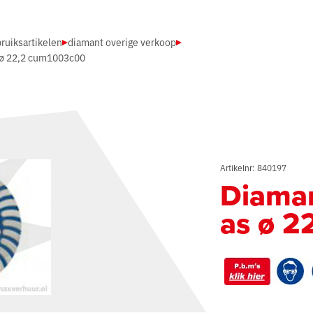
ruiksartikelen
diamant overige verkoop
 ø 22,2 cum1003c00
Artikelnr: 840197
Diaman
as ø 