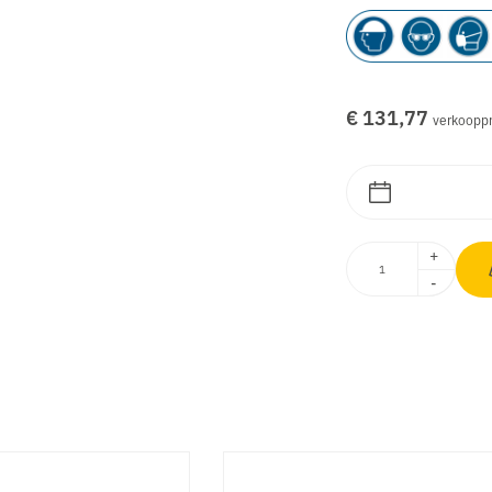
€ 131,77
verkooppr
+
-