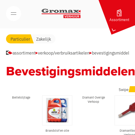
Navigatie overslaan
Open/Sluit mobiel menu
Assortiment
Particulier
Zakelijk
assortiment
verkoop/verbruiksartikelen
bevestigingsmiddelen
Bevestigingsmiddele
Swipe
Beitelslijtage
Diamant Overige
Verkoop
Brandstof en olie
Diamantbo
Verkoo