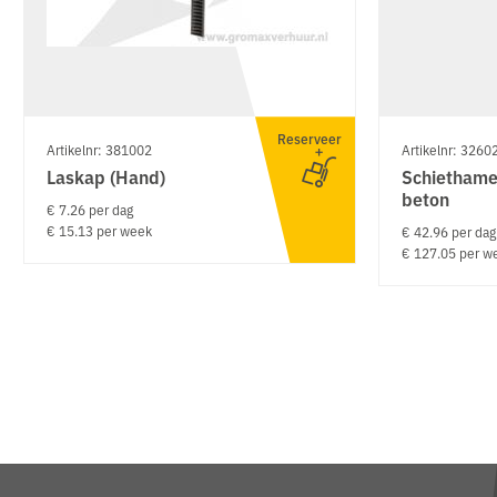
Reserveer
Artikelnr: 381002
Artikelnr: 3260
Laskap (Hand)
Schiethamer
beton
€ 7.26 per dag
€ 15.13 per week
€ 42.96 per dag
€ 127.05 per w