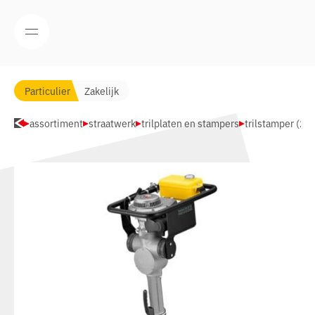
Navigatie overslaan
Open/Sluit mobiel menu
Particulier
Zakelijk
assortiment
straatwerk
trilplaten en stampers
trilstamper (2 t