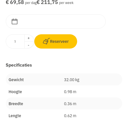
€ 69,58
€ 211,75
per dag
per week
+
Reserveer
-
Specificaties
Gewicht
32.00 kg
Hoogte
0.98 m
Breedte
0.36 m
Lengte
0.62 m