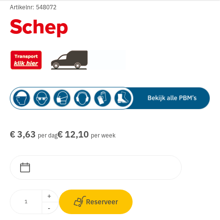
Artikelnr: 548072
Schep
€ 3,63
€ 12,10
per dag
per week
+
Reserveer
-