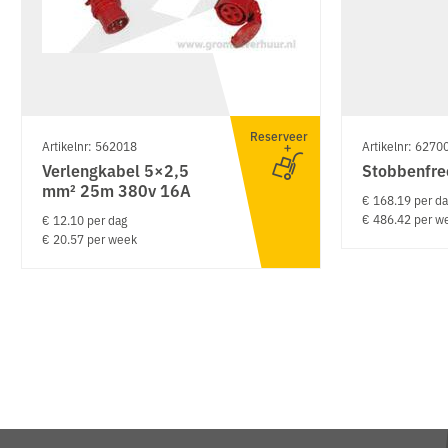
Reserveer
Artikelnr: 562018
Artikelnr: 6270
Verlengkabel 5×2,5
Stobbenfre
mm² 25m 380v 16A
€ 168.19 per d
€ 486.42 per w
€ 12.10 per dag
€ 20.57 per week