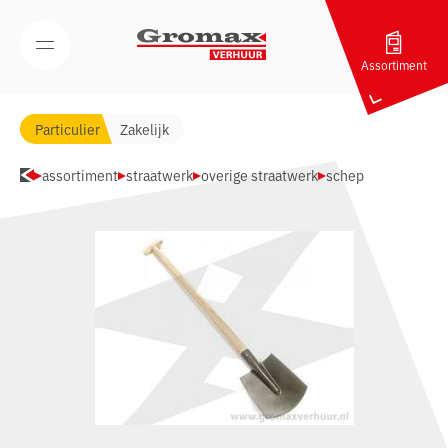
Navigatie overslaan
Open/Sluit mobiel menu
Assortiment
Particulier
Zakelijk
assortiment
straatwerk
overige straatwerk
schep