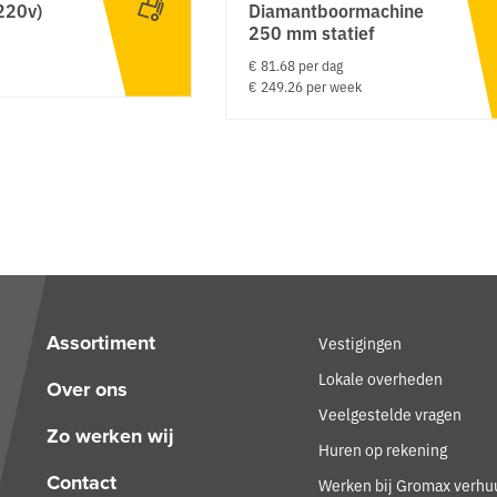
220v)
Diamantboormachine
250 mm statief
€ 81.68 per dag
€ 249.26 per week
Assortiment
Vestigingen
Lokale overheden
Over ons
Veelgestelde vragen
Zo werken wij
Huren op rekening
Contact
Werken bij Gromax verhu