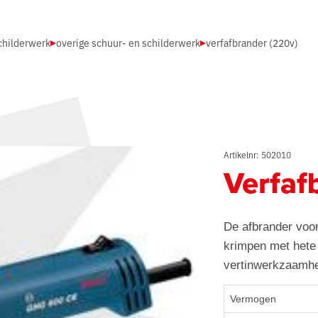
childerwerk
overige schuur- en schilderwerk
verfafbrander (220v)
Artikelnr: 502010
Verfaf
De afbrander voor
krimpen met hete 
vertinwerkzaamh
Vermogen