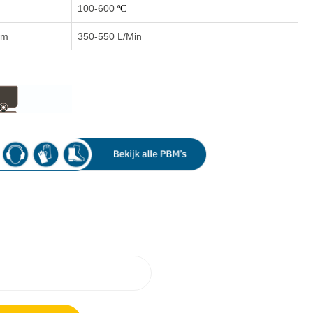
100-600
ºC
oom
350-550
L/Min