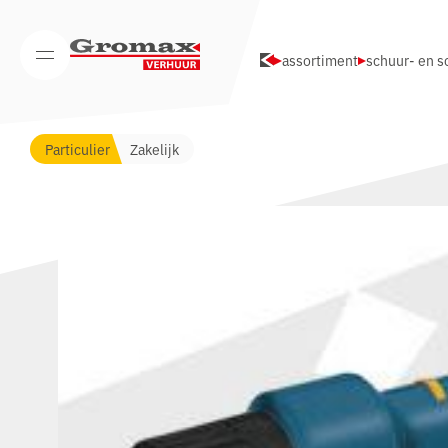
Navigatie overslaan
assortiment
schuur- en s
Open/Sluit mobiel menu
Particulier
Zakelijk