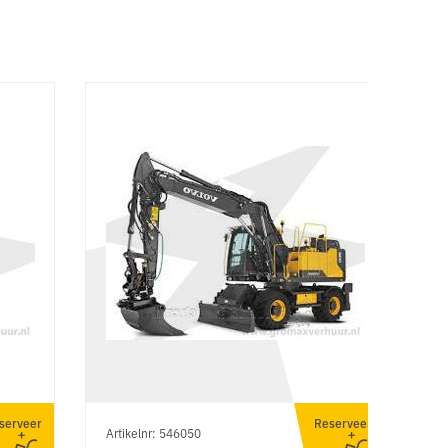
serveer
Reserveer
Artikelnr: 546050
Ar