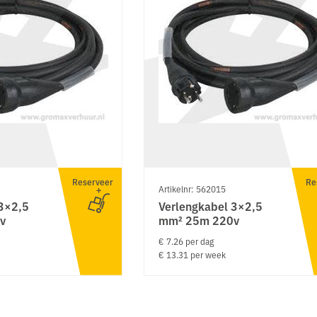
Reserveer
Re
Artikelnr: 562015
 3×2,5
Verlengkabel 3×2,5
v
mm² 25m 220v
€ 7.26 per dag
€ 13.31 per week