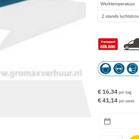
Werktemperatuur
2 stands luchtstr
€ 16,34
per dag
€ 41,14
per week