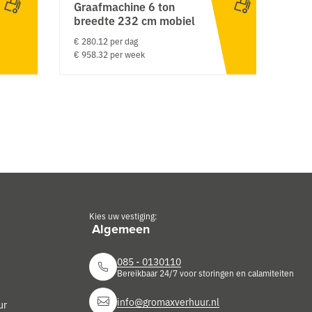
Graafmachine 6 ton
P
breedte 232 cm mobiel
€ 
€ 280.12 per dag
€ 958.32 per week
Kies uw vestiging:
085 - 0130110
Bereikbaar 24/7 voor storingen en calamiteiten
info@gromaxverhuur.nl
ur