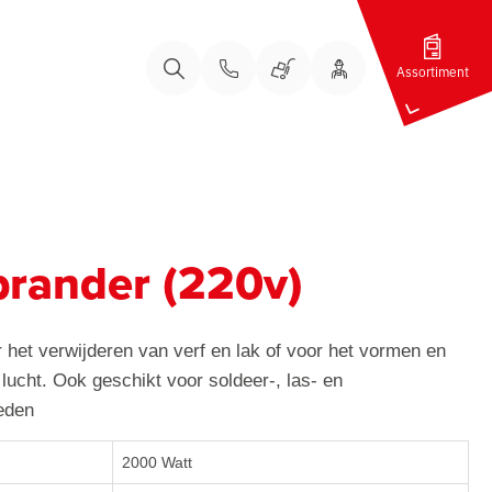
Assortiment
Bel ons
Bel ons
Uw Account
Winkelwagen
Zoeken
brander (220v)
 het verwijderen van verf en lak of voor het vormen en
lucht. Ook geschikt voor soldeer-, las- en
eden
2000 Watt