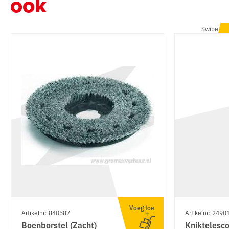
ook
Swipe
Voeg toe
Artikelnr: 840587
Artikelnr: 2490
Boenborstel (Zacht)
Kniktelesc