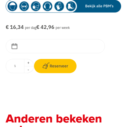
€ 16,34
€ 42,96
per dag
per week
+
Reserveer
-
Anderen bekeken