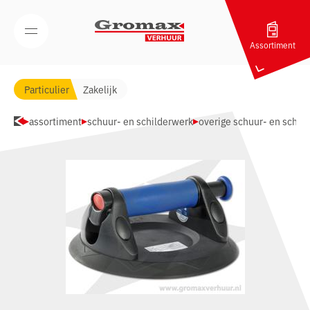
Navigatie overslaan
Open/Sluit mobiel menu
Assortiment
Particulier
Zakelijk
assortiment
schuur- en schilderwerk
overige schuur- en schil