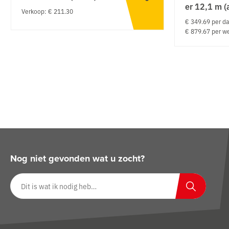
er 12,1 m (
Verkoop: € 211.30
€ 349.69 per d
€ 879.67 per w
Nog niet gevonden wat u zocht?
Zoeken op website
Zoeken