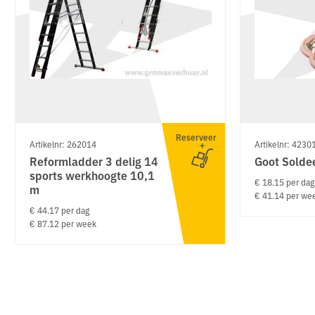
Reserveer
Artikelnr: 262014
Artikelnr: 4230
Reformladder 3 delig 14
Goot Solde
sports werkhoogte 10,1
€ 18.15 per dag
m
€ 41.14 per we
€ 44.17 per dag
€ 87.12 per week