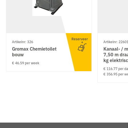
Reserveer
Artikelnr: 326
Artikelnr: 2260
Gromax Chemietoilet
Kanaal- / m
bouw
7,50 m dra
kg elektris
€ 46.59 per week
€ 116.77 per d
€ 356.95 per w