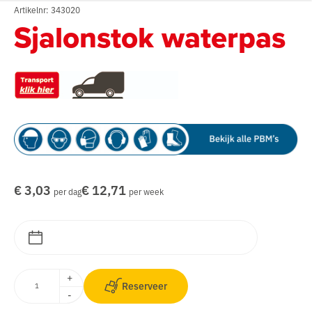
Artikelnr: 343020
Sjalonstok waterpas
€ 3,03
€ 12,71
per dag
per week
+
Reserveer
-