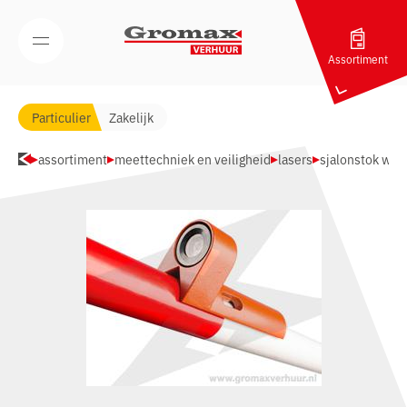
Navigatie overslaan
Open/Sluit mobiel menu
Assortiment
Particulier
Zakelijk
assortiment
meettechniek en veiligheid
lasers
sjalonstok wat