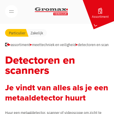
Navigatie overslaan
Open/Sluit mobiel menu
Assortiment
Particulier
Zakelijk
assortiment
meettechniek en veiligheid
detectoren en scanne
Detectoren en
scanners
Je vindt van alles als je een
metaaldetector huurt
Huur een metaaldetector, scanner of videoscope om zicht te