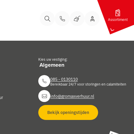
Assortiment
Bel ons
Bel ons
Uw Account
Winkelwagen
Zoeken
Kies uw vestiging:
085 - 0130110
Bereikbaar 24/7 voor storingen en calamiteiten
info@gromaxverhuur.nl
ur
Bekijk openingstijden