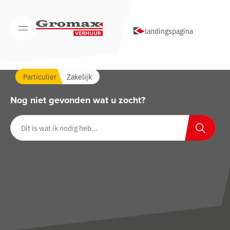
Navigatie overslaan
landingspagina
Open/Sluit mobiel menu
Particulier
Zakelijk
Nog niet gevonden wat u zocht?
Zoeken op website
Zoeken