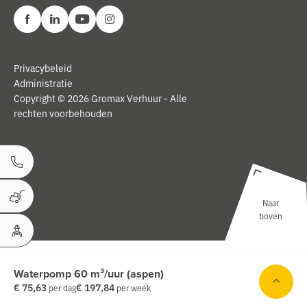
Privacybeleid
Administratie
Copyright © 2026 Gromax Verhuur - Alle
rechten voorbehouden
Bel ons
Naar
Winkelwagen
boven
Uw Account
Waterpomp 60 m³/uur (aspen)
€ 75,63
€ 197,84
per dag
per week
ken