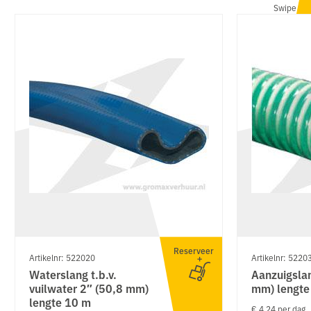
Swipe
Reserveer
Artikelnr: 522020
Artikelnr: 5220
Waterslang t.b.v.
Aanzuigsla
vuilwater 2″ (50,8 mm)
mm) lengte
lengte 10 m
€ 4.24 per dag