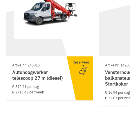
Reserveer
Artikelnr: 245015
Artikelnr: 1420
Autohoogwerker
Vensterhou
telescoop 27 m (diesel)
balkonsteun
Stortkoker
€ 872.41 per dag
€ 2713.43 per week
€ 16.94 per dag
€ 32.07 per we