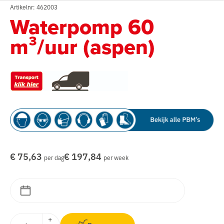
Artikelnr: 462003
Waterpomp 60
m³/uur (aspen)
€ 75,63
€ 197,84
per dag
per week
+