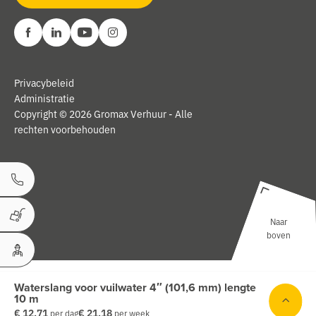
Privacybeleid
Administratie
Copyright © 2026 Gromax Verhuur - Alle
rechten voorbehouden
Bel ons
Naar
Winkelwagen
boven
Uw Account
Waterslang voor vuilwater 4″ (101,6 mm) lengte
10 m
€ 12,71
€ 21,18
per dag
per week