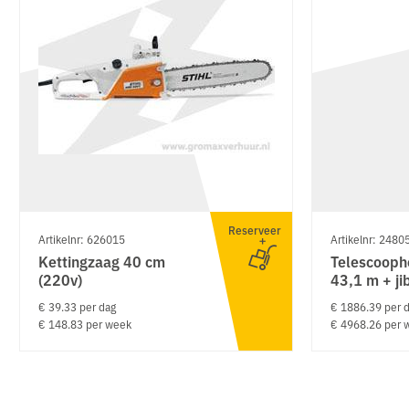
Reserveer
Artikelnr: 626015
Artikelnr: 2480
Kettingzaag 40 cm
Telescooph
(220v)
43,1 m + jib
€ 39.33 per dag
€ 1886.39 per 
€ 148.83 per week
€ 4968.26 per 