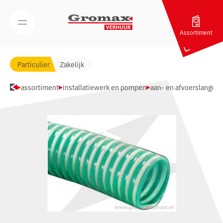
Navigatie overslaan
Open/Sluit mobiel menu
Assortiment
Particulier
Zakelijk
assortiment
installatiewerk en pompen
aan- en afvoerslangen