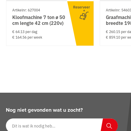
Reserveer
Artikelnr: 627004
Artikelnr: 5460
Kloofmachine 7 ton ø 50
Graafmachi
cm lengte 42 cm (220v)
breedte 19
€ 64.13 per dag
€ 260.15 per d
€ 164.56 per week
€ 859.10 per w
Nog niet gevonden wat u zocht?
Zoeken op website