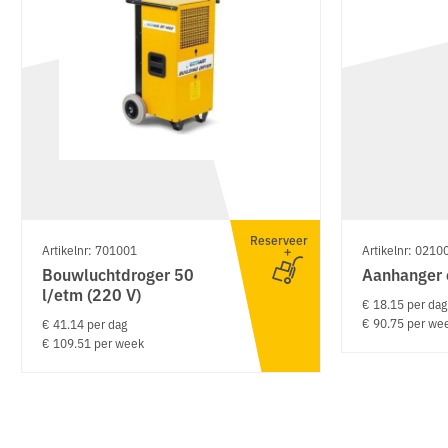
Reserveer
Artikelnr: 701001
Artikelnr: 0210
Bouwluchtdroger 50
Aanhanger 
l/etm (220 V)
€ 18.15 per dag
€ 90.75 per we
€ 41.14 per dag
€ 109.51 per week