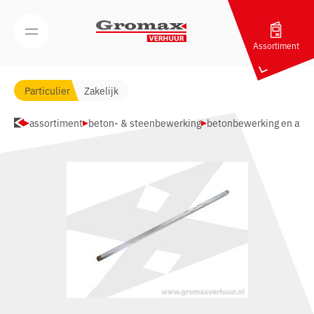
Navigatie overslaan
Open/Sluit mobiel menu
Assortiment
Particulier
Zakelijk
assortiment
beton- & steenbewerking
betonbewerking en afwe